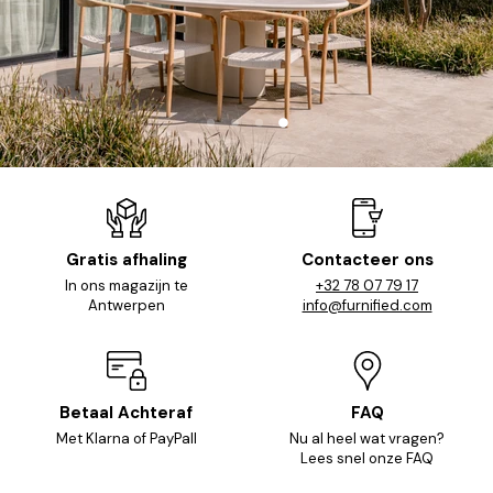
Dia
Dia
Dia
Dia
1
2
3
4
Dia
4
van
4
Gratis afhaling
Contacteer ons
In ons magazijn te
+32 78 07 79 17
Antwerpen
info@furnified.com
Betaal Achteraf
FAQ
Met Klarna of PayPall
Nu al heel wat vragen?
Lees snel onze FAQ