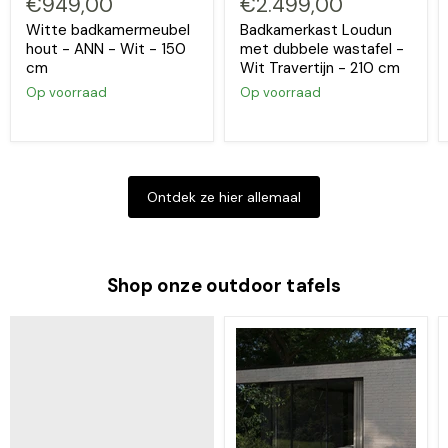
€949,00
€2.499,00
Witte badkamermeubel
Badkamerkast Loudun
hout - ANN - Wit - 150
met dubbele wastafel -
cm
Wit Travertijn - 210 cm
Op voorraad
Op voorraad
Ontdek ze hier allemaal
Shop onze outdoor tafels