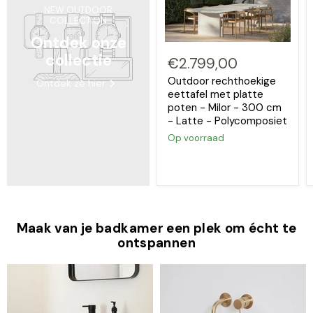
NEW OUTDOOR
COLLECTION
Ontdek onze
collectie
€2.799,00
Outdoor rechthoekige
Ontdek ze hier
eettafel met platte
poten - Milor - 300 cm
- Latte - Polycomposiet
Op voorraad
Maak van je badkamer een plek om écht te
ontspannen