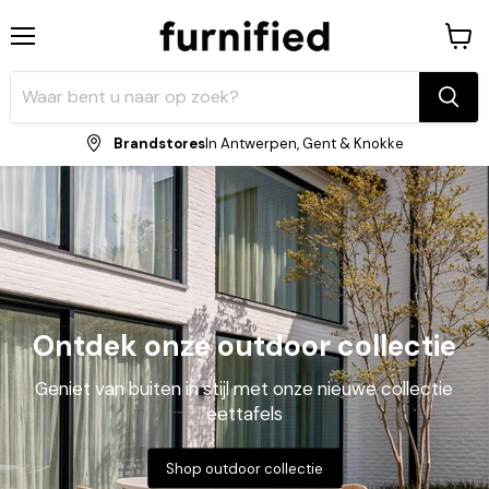
Menu
Winke
bekijk
Brandstores
In Antwerpen, Gent & Knokke
Ontdek onze outdoor collectie
Geniet van buiten in stijl met onze nieuwe collectie
eettafels
Shop outdoor collectie