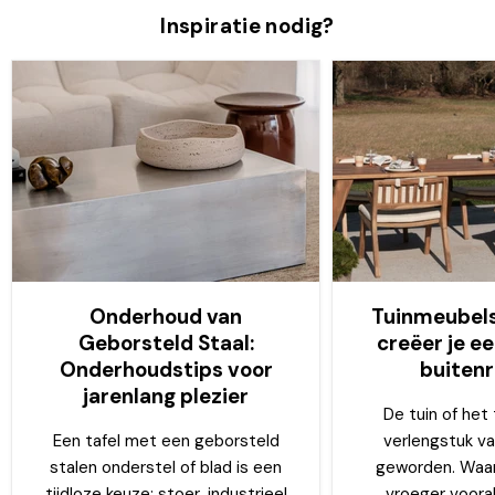
Inspiratie nodig?
Onderhoud van
Tuinmeubels
Geborsteld Staal:
creëer je ee
Onderhoudstips voor
buiten
jarenlang plezier
De tuin of het 
Een tafel met een geborsteld
verlengstuk van
stalen onderstel of blad is een
geworden. Waar
tijdloze keuze: stoer, industrieel
vroeger vooral