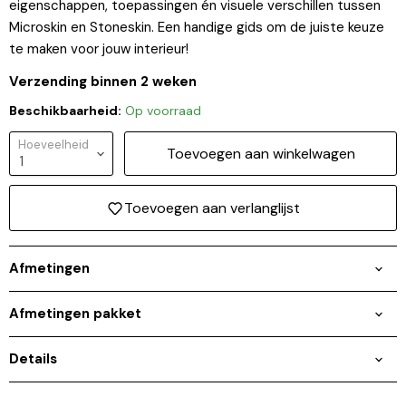
eigenschappen, toepassingen én visuele verschillen tussen
Microskin en Stoneskin. Een handige gids om de juiste keuze
te maken voor jouw interieur!
Verzending binnen 2 weken
Beschikbaarheid:
Op voorraad
Hoeveelheid
Toevoegen aan winkelwagen
Toevoegen aan verlanglijst
Afmetingen
Afmetingen pakket
Details
Inloggen vereist
Meld u aan bij uw account om producten aan uw
verlanglijst toe te voegen en uw eerder opgeslagen