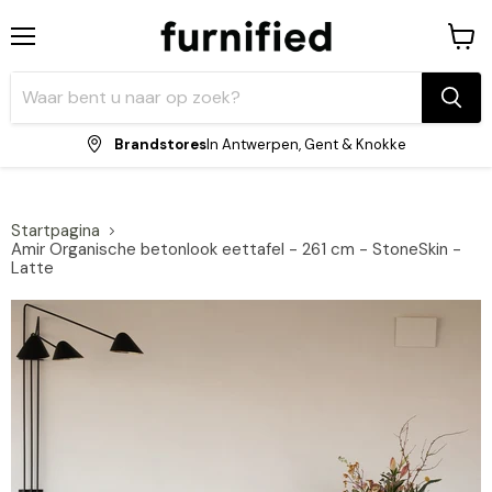
Menu
Winke
bekijk
Brandstores
In Antwerpen, Gent & Knokke
Startpagina
Amir Organische betonlook eettafel - 261 cm - StoneSkin -
Latte