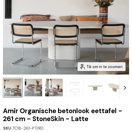
Tik om in te zoomen
Amir Organische betonlook eettafel -
261 cm - StoneSkin - Latte
SKU
TC18-261-PT/RD