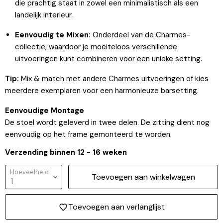
die prachtig staat in zowel een minimalistisch als een
landelijk interieur.
Eenvoudig te Mixen:
Onderdeel van de Charmes-
collectie, waardoor je moeiteloos verschillende
uitvoeringen kunt combineren voor een unieke setting.
Tip:
Mix & match met andere Charmes uitvoeringen of kies
meerdere exemplaren voor een harmonieuze barsetting.
Eenvoudige Montage
Inloggen vereist
De stoel wordt geleverd in twee delen. De zitting dient nog
eenvoudig op het frame gemonteerd te worden.
Meld u aan bij uw account om producten aan uw
verlanglijst toe te voegen en uw eerder opgeslagen
artikelen te bekijken.
Verzending binnen 12 - 16 weken
Login
Hoeveelheid
Toevoegen aan winkelwagen
Toevoegen aan verlanglijst