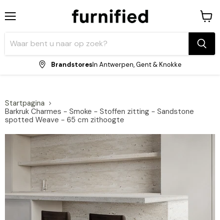
Menu
Winke
bekijk
Brandstores
In Antwerpen, Gent & Knokke
Startpagina
Barkruk Charmes - Smoke - Stoffen zitting - Sandstone
spotted Weave - 65 cm zithoogte