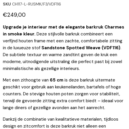
SKU
CH117-L-RUSMK/F3/VDF116
Huidige prijs
€249,00
Upgrade je interieur met de elegante barkruk Charmes
in smoke kleur.
Deze stijlvolle barkruk combineert een
verfijnd houten frame met een zachte, comfortabele zitting
in de luxueuze stof
Sandstone Spotted Weave (VDF116)
.
De subtiele textuur en warme zandtint geven de kruk een
moderne, uitnodigende uitstraling die perfect past bij zowel
minimalistische als gezellige interieurs.
Met een zithoogte van
6
5 cm
is deze barkruk uitermate
geschikt voor gebruik aan keukeneilanden, bartafels of hoge
counters. De stevige houten poten zorgen voor stabiliteit,
terwijl de gevoerde zitting extra comfort biedt – ideaal voor
lange diners of gezellige avonden aan het aanrecht.
Dankzij de combinatie van kwalitatieve materialen, tijdloos
design en zitcomfort is deze barkruk niet alleen een