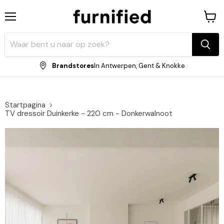
Menu
Winke
bekijk
Brandstores
In Antwerpen, Gent & Knokke
Startpagina
TV dressoir Duinkerke - 220 cm - Donkerwalnoot