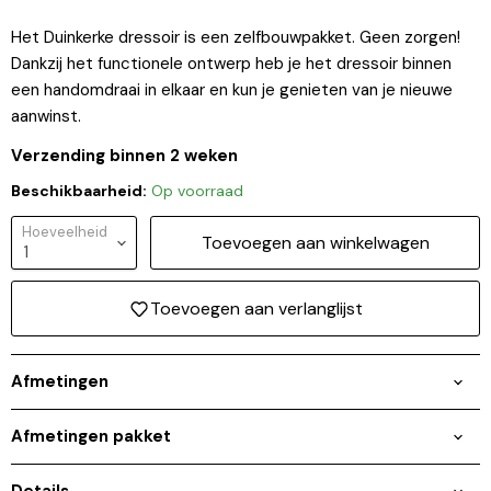
Inloggen vereist
Het Duinkerke dressoir is een zelfbouwpakket. Geen zorgen!
Meld u aan bij uw account om producten aan uw
Dankzij het functionele ontwerp heb je het dressoir binnen
verlanglijst toe te voegen en uw eerder opgeslagen
een handomdraai in elkaar en kun je genieten van je nieuwe
artikelen te bekijken.
aanwinst.
Login
Verzending binnen 2 weken
Beschikbaarheid:
Op voorraad
Hoeveelheid
Toevoegen aan winkelwagen
Toevoegen aan verlanglijst
Afmetingen
Afmetingen pakket