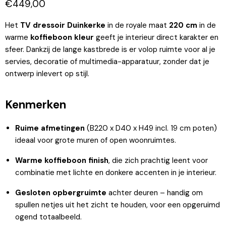
Huidige prijs
€449,00
Het
TV d
ressoir Duinkerke
in de royale maat
220 cm
in de
warme
koffieboon kleur
geeft je interieur direct karakter en
sfeer. Dankzij de lange kastbrede is er volop ruimte voor al je
servies, decoratie of multimedia-apparatuur, zonder dat je
ontwerp inlevert op stijl.
Kenmerken
Ruime afmetingen
(B220 x D40 x H49 incl. 19 cm poten)
ideaal voor grote muren of open woonruimtes.
Warme koffieboon finish
, die zich prachtig leent voor
combinatie met lichte en donkere accenten in je interieur.
Gesloten opbergruimte
achter deuren – handig om
spullen netjes uit het zicht te houden, voor een opgeruimd
ogend totaalbeeld.