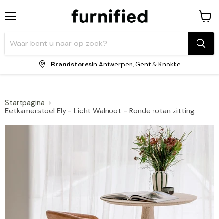
Menu
Winke
bekijk
Brandstores
In Antwerpen, Gent & Knokke
Startpagina
Eetkamerstoel Ely - Licht Walnoot - Ronde rotan zitting