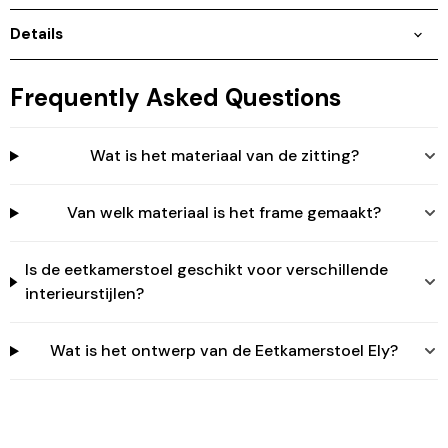
Details
Frequently Asked Questions
Inloggen vereist
Wat is het materiaal van de zitting?
Meld u aan bij uw account om producten aan uw
verlanglijst toe te voegen en uw eerder opgeslagen
artikelen te bekijken.
Van welk materiaal is het frame gemaakt?
Login
Is de eetkamerstoel geschikt voor verschillende
interieurstijlen?
Wat is het ontwerp van de Eetkamerstoel Ely?