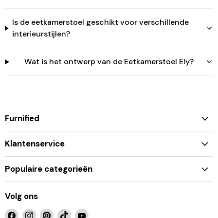
Is de eetkamerstoel geschikt voor verschillende
interieurstijlen?
Wat is het ontwerp van de Eetkamerstoel Ely?
Furnified
Klantenservice
Populaire categorieën
Volg ons
Vind
Vind
Vind
Vind
Vind