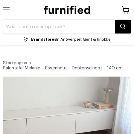
Menu
Winke
bekijk
Brandstores
In Antwerpen, Gent & Knokke
Startpagina
Salontafel Melanie - Essenhout - Donkerwalnoot - 140 cm