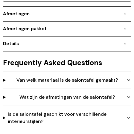
Afmetingen
Afmetingen pakket
Details
Frequently Asked Questions
Inloggen vereist
Van welk materiaal is de salontafel gemaakt?
Meld u aan bij uw account om producten aan uw
verlanglijst toe te voegen en uw eerder opgeslagen
artikelen te bekijken.
Wat zijn de afmetingen van de salontafel?
Login
Is de salontafel geschikt voor verschillende
interieurstijlen?