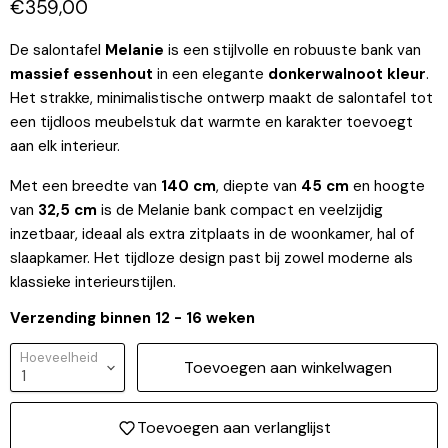
Huidige prijs
€359,00
De salontafel
Melanie
is een stijlvolle en robuuste bank van
massief essenhout
in een elegante
donkerwalnoot kleur
.
Het strakke, minimalistische ontwerp maakt de salontafel tot
een tijdloos meubelstuk dat warmte en karakter toevoegt
aan elk interieur.
Met een breedte van
140 cm
, diepte van
45 cm
en hoogte
van
32,5 cm
is de Melanie bank compact en veelzijdig
inzetbaar, ideaal als extra zitplaats in de woonkamer, hal of
slaapkamer. Het tijdloze design past bij zowel moderne als
klassieke interieurstijlen.
Verzending binnen 12 - 16 weken
Hoeveelheid
Toevoegen aan winkelwagen
Toevoegen aan verlanglijst