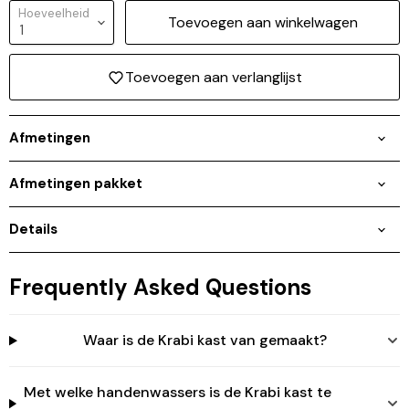
Hoeveelheid
Toevoegen aan winkelwagen
Toevoegen aan verlanglijst
Afmetingen
Afmetingen pakket
Details
Inloggen vereist
Frequently Asked Questions
Meld u aan bij uw account om producten aan uw
verlanglijst toe te voegen en uw eerder opgeslagen
artikelen te bekijken.
Waar is de Krabi kast van gemaakt?
Login
Met welke handenwassers is de Krabi kast te