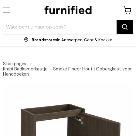
Menu
Winke
bekijk
Brandstores
In Antwerpen, Gent & Knokke
Startpagina
Krabi Badkamerkastje – Smoke Fineer Hout | Opbergkast voor
Handdoeken