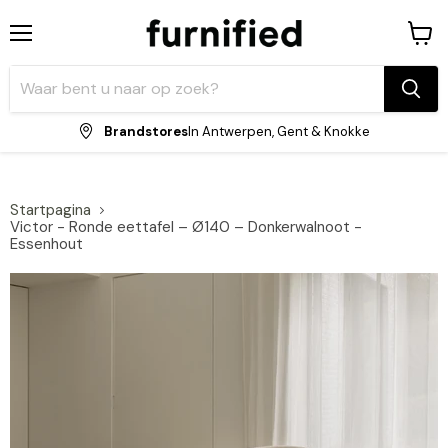
Menu
Winke
bekijk
Brandstores
In Antwerpen, Gent & Knokke
Startpagina
Victor - Ronde eettafel – Ø140 – Donkerwalnoot -
Essenhout