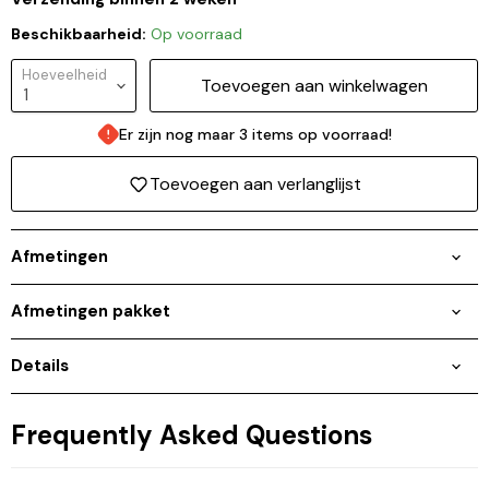
Beschikbaarheid:
Op voorraad
Hoeveelheid
Toevoegen aan winkelwagen
Er zijn nog maar 3 items op voorraad!
Toevoegen aan verlanglijst
Afmetingen
Afmetingen pakket
Details
Inloggen vereist
Frequently Asked Questions
Meld u aan bij uw account om producten aan uw
verlanglijst toe te voegen en uw eerder opgeslagen
artikelen te bekijken.