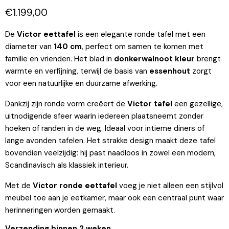
Huidige prijs
€1.199,00
De
Victor eettafel
is een elegante ronde tafel met een
diameter van
140 cm
, perfect om samen te komen met
familie en vrienden. Het blad in
donkerwalnoot kleur
brengt
warmte en verfijning, terwijl de basis van
essenhout
zorgt
voor een natuurlijke en duurzame afwerking.
Dankzij zijn ronde vorm creëert de
Victor tafel
een gezellige,
uitnodigende sfeer waarin iedereen plaatsneemt zonder
hoeken of randen in de weg. Ideaal voor intieme diners of
lange avonden tafelen. Het strakke design maakt deze tafel
bovendien veelzijdig: hij past naadloos in zowel een modern,
Scandinavisch als klassiek interieur.
Met de
Victor ronde eettafel
voeg je niet alleen een stijlvol
meubel toe aan je eetkamer, maar ook een centraal punt waar
herinneringen worden gemaakt.
Verzending binnen 2 weken