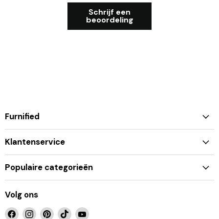
Schrijf een
beoordeling
Furnified
Klantenservice
Populaire categorieën
Volg ons
Vind
Vind
Vind
Vind
Vind